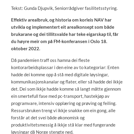
Tekst: Gunda Djupvik, Seniorrådgiver fasilitetsstyring.
Effektiv arealbruk, og historia om korleis NAV har
utvikla og implementert eit arealkonsept som både
brukarane og dei tillitsvalde har teke eigarskap til, får
du høyre meir om på FM-konferansen i Oslo 18.
oktober 2022.
Då pandemien traff oss hamna dei fleste
kontorarbeidsplassar i den eine av to kategoriar: Enten
hadde dei komme opp å stå med digitale løysingar,
kommunikasjonskanalar og flater, eller så hadde dei ikkje
det. Dei som ikkje hadde komme så langt måtte gjennom
ein smertefull fase med pc-transport, hastekjøp av
programvare, intensiv opplæring og prøving og feiling.
Ressursbruken treng vi ikkje snakke om ein gong, alle
forstår at det svei både økonomisk og
produktivitetsmessig å ikkje stå klar med fungerande
løysingar då Norge stengte ned.