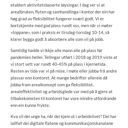
etablert aktivitetsbaserte løysingar. I dag ser vi at
arealbruken, flyten og samhandlinga i kontor der ein har
høg grad av fleksibilitet fungerer svært godt. Vi er
bortskjemte med god plass rundt oss, men når vi møter
«toppane», som i praksis er tirsdag-torsdag 10-14, så
klarer bygga godt å absorbere alle som vil på jobb.
Samtidig hadde vi ikkje alle mann alle på plass før
pandemien heller. Tellingar utført i 2018 og 2019 viste at
vi stort sett var rundt 40-45% på plass i kjernetida.
Resten av tida var vi på reise, i møte eller jobba frå andre
plassar enn kontoret. At mange bedrifter allereie då
jobba fram arealkonsept som ga fleksibilitet,
arealeffektivitet og arbeidsglede var med på å gjere at
tilbakekomsten til kontoret har vore mindre utfordrande
enn ein kunne frykte.
Kva vil dei unge ha, når dei kjem ut i arbeidslivet? Dei har
iallfall dei digitale flatene og kommunikasjonskanalane