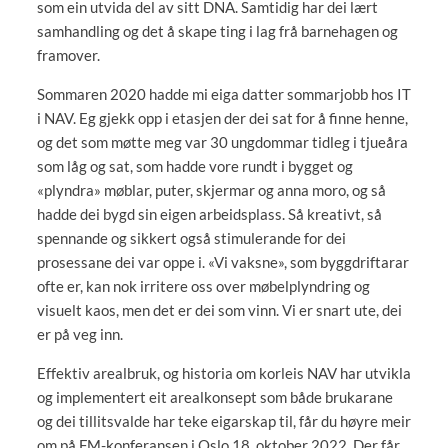
som ein utvida del av sitt DNA. Samtidig har dei lært
samhandling og det å skape ting i lag frå barnehagen og
framover.
Sommaren 2020 hadde mi eiga datter sommarjobb hos IT
i NAV. Eg gjekk opp i etasjen der dei sat for å finne henne,
og det som møtte meg var 30 ungdommar tidleg i tjueåra
som låg og sat, som hadde vore rundt i bygget og
«plyndra» møblar, puter, skjermar og anna moro, og så
hadde dei bygd sin eigen arbeidsplass. Så kreativt, så
spennande og sikkert også stimulerande for dei
prosessane dei var oppe i. «Vi vaksne», som byggdriftarar
ofte er, kan nok irritere oss over møbelplyndring og
visuelt kaos, men det er dei som vinn. Vi er snart ute, dei
er på veg inn.
Effektiv arealbruk, og historia om korleis NAV har utvikla
og implementert eit arealkonsept som både brukarane
og dei tillitsvalde har teke eigarskap til, får du høyre meir
om på FM-konferansen i Oslo 18. oktober 2022. Der får