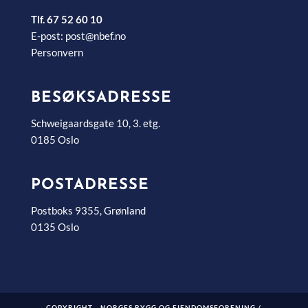
Tlf. 67 52 60 10
E-post:
post@nbef.no
Personvern
BESØKSADRESSE
Schweigaardsgate 10, 3. etg.
0185 Oslo
POSTADRESSE
Postboks 9355, Grønland
0135 Oslo
COPYRIGHT - NORGES BYGG OG EIENDOMSFORENING /