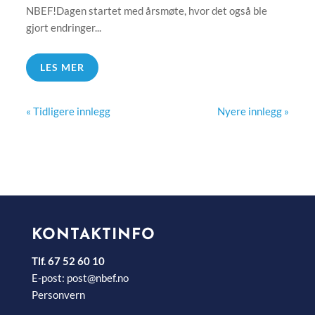
NBEF!Dagen startet med årsmøte, hvor det også ble
gjort endringer...
LES MER
« Tidligere innlegg
Nyere innlegg »
KONTAKTINFO
Tlf. 67 52 60 10
E-post:
post@nbef.no
Personvern