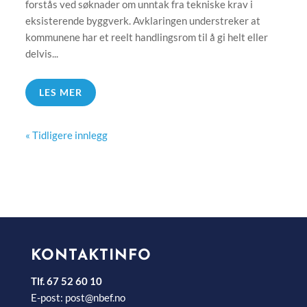
forstås ved søknader om unntak fra tekniske krav i
eksisterende byggverk. Avklaringen understreker at
kommunene har et reelt handlingsrom til å gi helt eller
delvis...
LES MER
« Tidligere innlegg
KONTAKTINFO
Tlf. 67 52 60 10
E-post:
post@nbef.no