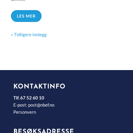
LES MER
« Tidligere innlegg
KONTAKTINFO
Tlf. 67 52 60 10
E-post:
post@nbef.no
Personvern
BESØKSADRESSE