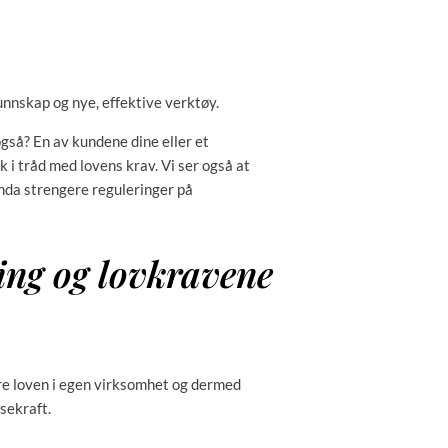
unnskap og nye, effektive verktøy.
også? En av kundene dine eller et
 i tråd med lovens krav. Vi ser også at
enda strengere reguleringer på
ing og lovkravene
øre loven i egen virksomhet og dermed
sekraft.