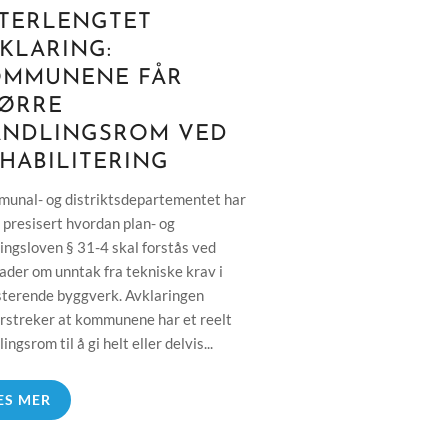
TERLENGTET
KLARING:
OMMUNENE FÅR
ØRRE
ANDLINGSROM VED
HABILITERING
unal- og distriktsdepartementet har
g presisert hvordan plan- og
ingsloven § 31-4 skal forstås ved
ader om unntak fra tekniske krav i
sterende byggverk. Avklaringen
rstreker at kommunene har et reelt
ingsrom til å gi helt eller delvis...
ES MER