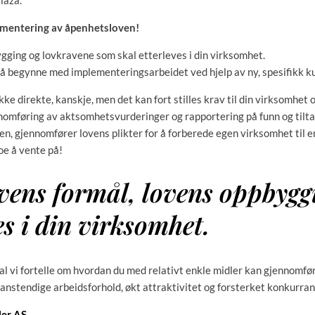
laza.
ementering av åpenhetsloven!
ygging og lovkravene som skal etterleves i din virksomhet.
l å begynne med implementeringsarbeidet ved hjelp av ny, spesifikk k
ke direkte, kanskje, men det kan fort stilles krav til din virksomhet 
ennomføring av aktsomhetsvurderinger og rapportering på funn og tiltak
ven, gjennomfører lovens plikter for å forberede egen virksomhet til 
oe å vente på!
ovens formål, lovens oppbygg
es i din virksomhet.
al vi fortelle om hvordan du med relativt enkle midler kan gjennomf
 uanstendige arbeidsforhold, økt attraktivitet og forsterket konkurran
ler AS
.