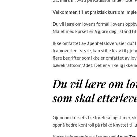
22. mars kl. 9-13 på Radisson Blue Hotel P
Velkommen til et praktisk kurs om impl
Du vil lære om lovens formål, lovens oppb
Målet med kurset er å gjøre deg i stand ti
Ikke omfattet av åpenhetsloven, sier du? Ik
framoverlent styre, kan stille krav til gj
flere bedrifter som ikke er omfattet av lo
bærekraftsområdet. Det er virkelig ikke n
Du vil lære om l
som skal etterlev
Gjennom kursets tre forelesningstimer, sk
oppnå bedre kontroll på risiko knyttet til
Kurset gjennomføres i samarbeid med
Tav