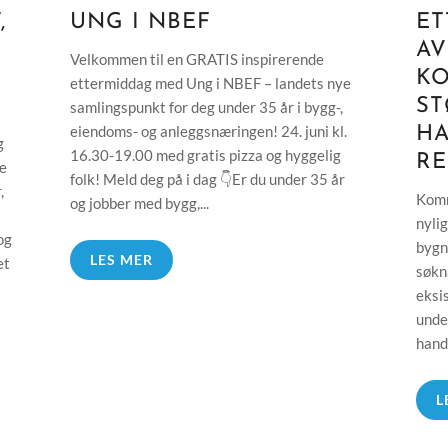
,
UNG I NBEF
ET
AV
Velkommen til en GRATIS inspirerende
K
ettermiddag med Ung i NBEF – landets nye
ST
samlingspunkt for deg under 35 år i bygg-,
eiendoms- og anleggsnæringen! 24. juni kl.
H
g
16.30-19.00 med gratis pizza og hyggelig
RE
ke
folk! Meld deg på i dag 👇Er du under 35 år
,
Komm
og jobber med bygg,...
nyli
og
bygn
LES MER
et
søkn
eksi
unde
handl
L