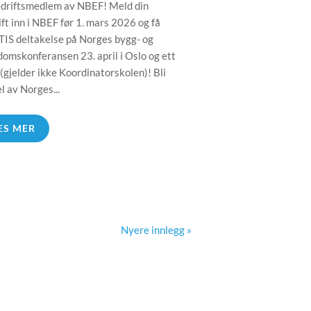
edriftsmedlem av NBEF! Meld din
ift inn i NBEF før 1. mars 2026 og få
IS deltakelse på Norges bygg- og
domskonferansen 23. april i Oslo og ett
 (gjelder ikke Koordinatorskolen)! Bli
l av Norges...
ES MER
Nyere innlegg »