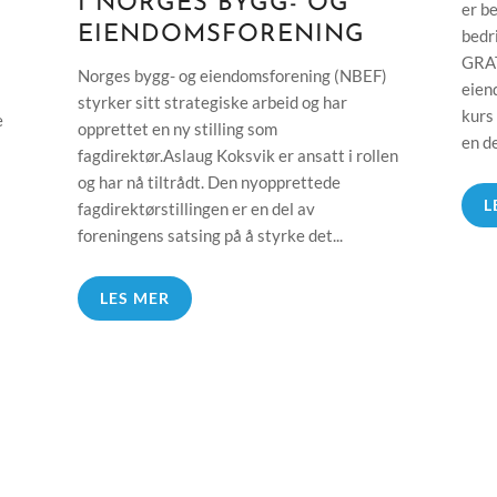
I NORGES BYGG- OG
er b
EIENDOMSFORENING
bedr
GRAT
Norges bygg- og eiendomsforening (NBEF)
eien
styrker sitt strategiske arbeid og har
kurs
e
opprettet en ny stilling som
en de
fagdirektør.Aslaug Koksvik er ansatt i rollen
og har nå tiltrådt. Den nyopprettede
L
fagdirektørstillingen er en del av
foreningens satsing på å styrke det...
LES MER