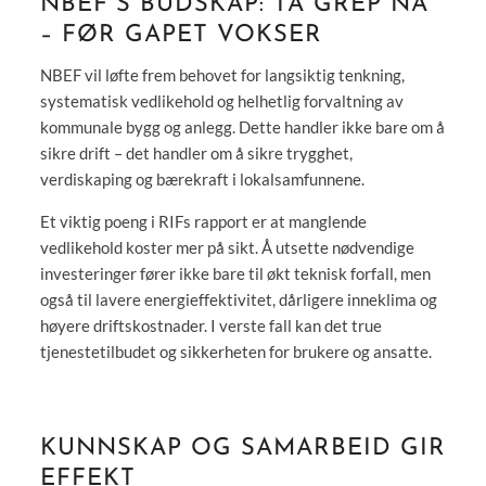
NBEF`S BUDSKAP: TA GREP NÅ
– FØR GAPET VOKSER
NBEF vil løfte frem behovet for langsiktig tenkning,
systematisk vedlikehold og helhetlig forvaltning av
kommunale bygg og anlegg. Dette handler ikke bare om å
sikre drift – det handler om å sikre trygghet,
verdiskaping og bærekraft i lokalsamfunnene.
Et viktig poeng i RIFs rapport er at manglende
vedlikehold koster mer på sikt. Å utsette nødvendige
investeringer fører ikke bare til økt teknisk forfall, men
også til lavere energieffektivitet, dårligere inneklima og
høyere driftskostnader. I verste fall kan det true
tjenestetilbudet og sikkerheten for brukere og ansatte.
KUNNSKAP OG SAMARBEID GIR
EFFEKT