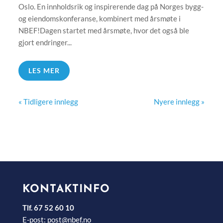
Oslo. En innholdsrik og inspirerende dag på Norges bygg-
og eiendomskonferanse, kombinert med årsmøte i
NBEF!Dagen startet med årsmøte, hvor det også ble
gjort endringer...
LES MER
« Tidligere innlegg
Nyere innlegg »
KONTAKTINFO
Tlf. 67 52 60 10
E-post:
post@nbef.no