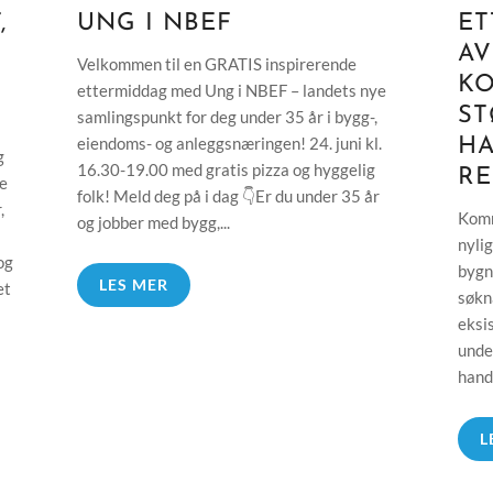
,
UNG I NBEF
ET
AV
Velkommen til en GRATIS inspirerende
K
ettermiddag med Ung i NBEF – landets nye
ST
samlingspunkt for deg under 35 år i bygg-,
eiendoms- og anleggsnæringen! 24. juni kl.
H
g
16.30-19.00 med gratis pizza og hyggelig
RE
ke
folk! Meld deg på i dag 👇Er du under 35 år
,
Komm
og jobber med bygg,...
nyli
og
bygn
LES MER
et
søkn
eksi
unde
handl
L