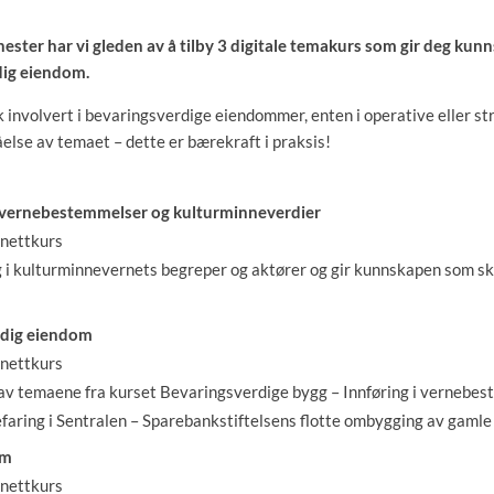
ester har vi gleden av å tilby 3 digitale temakurs som gir deg k
dig eiendom.
 involvert i bevaringsverdige eiendommer, enten i operative eller str
else av temaet – dette er bærekraft i praksis!
i vernebestemmelser og kulturminneverdier
 nettkurs
 i kulturminnevernets begreper og aktører og gir kunnskapen som ska
rdig eiendom
 nettkurs
 av temaene fra kurset Bevaringsverdige bygg – Innføring i vernebe
faring i Sentralen – Sparebankstiftelsens flotte ombygging av gamle
om
 nettkurs