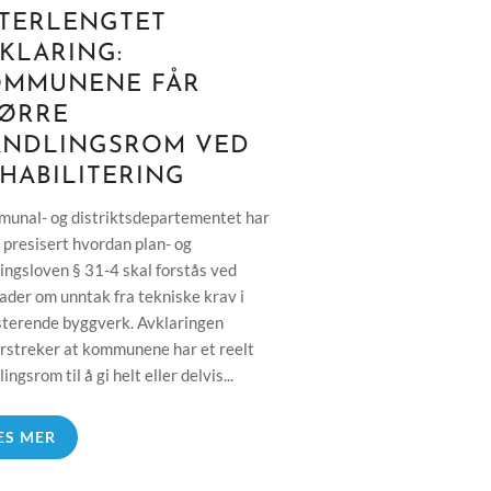
TERLENGTET
KLARING:
OMMUNENE FÅR
ØRRE
ANDLINGSROM VED
HABILITERING
unal- og distriktsdepartementet har
g presisert hvordan plan- og
ingsloven § 31-4 skal forstås ved
ader om unntak fra tekniske krav i
sterende byggverk. Avklaringen
rstreker at kommunene har et reelt
ingsrom til å gi helt eller delvis...
ES MER