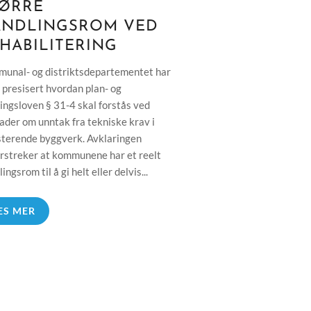
ØRRE
ANDLINGSROM VED
HABILITERING
unal- og distriktsdepartementet har
g presisert hvordan plan- og
ingsloven § 31-4 skal forstås ved
ader om unntak fra tekniske krav i
sterende byggverk. Avklaringen
rstreker at kommunene har et reelt
ingsrom til å gi helt eller delvis...
ES MER