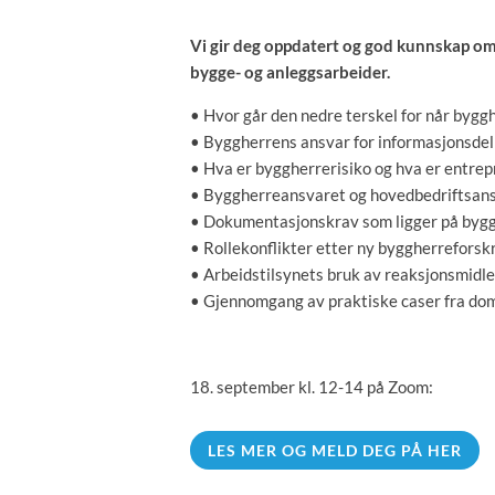
Vi gir deg oppdatert og god kunnskap om f
bygge- og anleggsarbeider.
• Hvor går den nedre terskel for når byggh
• Byggherrens ansvar for informasjonsdel
• Hva er byggherrerisiko og hva er entrep
• Byggherreansvaret og hovedbedriftsan
• Dokumentasjonskrav som ligger på byggh
• Rollekonflikter etter ny byggherreforskr
• Arbeidstilsynets bruk av reaksjonsmidle
• Gjennomgang av praktiske caser fra do
18. september kl. 12-14 på Zoom:
LES MER OG MELD DEG PÅ HER