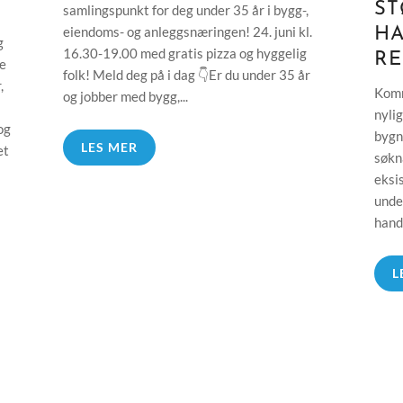
ST
samlingspunkt for deg under 35 år i bygg-,
eiendoms- og anleggsnæringen! 24. juni kl.
H
g
16.30-19.00 med gratis pizza og hyggelig
RE
ke
folk! Meld deg på i dag 👇Er du under 35 år
,
Komm
og jobber med bygg,...
nyli
og
bygn
LES MER
et
søkn
eksi
unde
handl
L