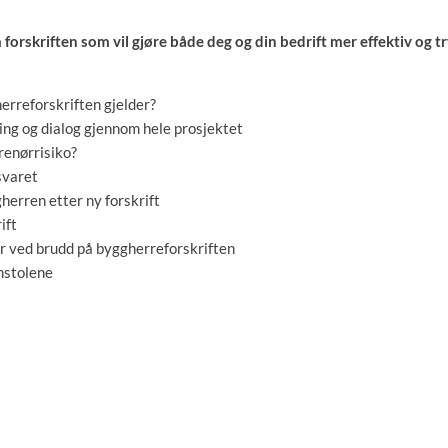
orskriften som vil gjøre både deg og din bedrift mer effektiv og tr
erreforskriften gjelder?
ing og dialog gjennom hele prosjektet
renørrisiko?
svaret
erren etter ny forskrift
ift
r ved brudd på byggherreforskriften
mstolene