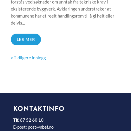
forstås ved søknader om unntak fra tekniske krav i
eksisterende byggverk. Avklaringen understreker at
kommunene har et reelt handlingsrom til å gi helt eller
delvis...
LES MER
« Tidligere innlegg
KONTAKTINFO
Tlf. 67 52 60 10
E-post:
post@nbef.no