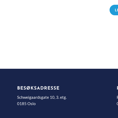
L
BESØKSADRESSE
Schweigaardsgate 10, 3. etg.
0185 Oslo