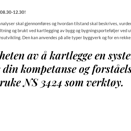
. 08.30-12.30!
analyser skal gjennomføres og hvordan tilstand skal beskrives, vurd
ning og brukt ved kartlegging av bygg og bygningsporteføljer ved utv
sutvikling. Den kan anvendes på alle typer byggverk og for en rekke 
gheten av å kartlegge en syst
e din kompetanse og forståels
 bruke NS 3424 som verktøy.