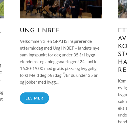
,
UNG I NBEF
ET
AV
Velkommen til en GRATIS inspirerende
K
ettermiddag med Ung i NBEF – landets nye
ST
samlingspunkt for deg under 35 år i bygg-,
eiendoms- og anleggsnæringen! 24. juni kl.
H
g
16.30-19.00 med gratis pizza og hyggelig
RE
ke
folk! Meld deg på i dag 👇Er du under 35 år
,
Komm
og jobber med bygg,...
nyli
og
bygn
LES MER
et
søkn
eksi
unde
handl