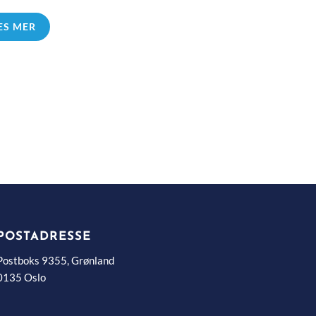
ES MER
POSTADRESSE
Postboks 9355, Grønland
0135 Oslo