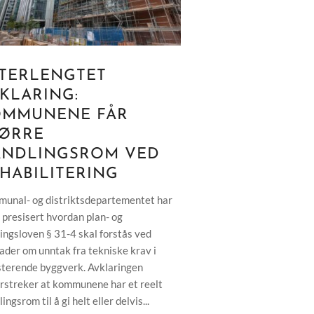
TERLENGTET
KLARING:
OMMUNENE FÅR
ØRRE
ANDLINGSROM VED
HABILITERING
unal- og distriktsdepartementet har
g presisert hvordan plan- og
ingsloven § 31-4 skal forstås ved
ader om unntak fra tekniske krav i
sterende byggverk. Avklaringen
rstreker at kommunene har et reelt
ingsrom til å gi helt eller delvis...