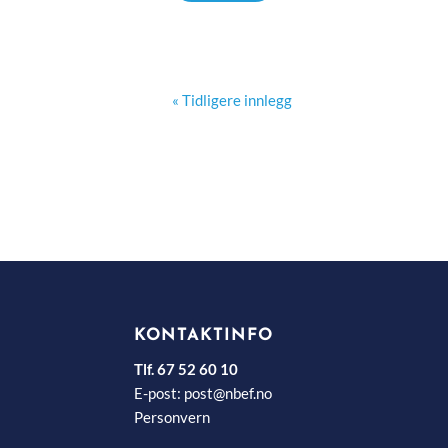
« Tidligere innlegg
KONTAKTINFO
Tlf. 67 52 60 10
E-post:
post@nbef.no
Personvern