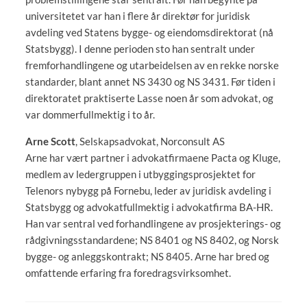
universitetet var han i flere år direktør for juridisk
avdeling ved Statens bygge- og eiendomsdirektorat (nå
Statsbygg). I denne perioden sto han sentralt under
fremforhandlingene og utarbeidelsen av en rekke norske
standarder, blant annet NS 3430 og NS 3431. Før tiden i
direktoratet praktiserte Lasse noen år som advokat, og
var dommerfullmektig i to år.
Arne Scott
, Selskapsadvokat, Norconsult AS
Arne har vært partner i advokatfirmaene Pacta og Kluge,
medlem av ledergruppen i utbyggingsprosjektet for
Telenors nybygg på Fornebu, leder av juridisk avdeling i
Statsbygg og advokatfullmektig i advokatfirma BA-HR.
Han var sentral ved forhandlingene av prosjekterings- og
rådgivningsstandardene; NS 8401 og NS 8402, og Norsk
bygge- og anleggskontrakt; NS 8405. Arne har bred og
omfattende erfaring fra foredragsvirksomhet.